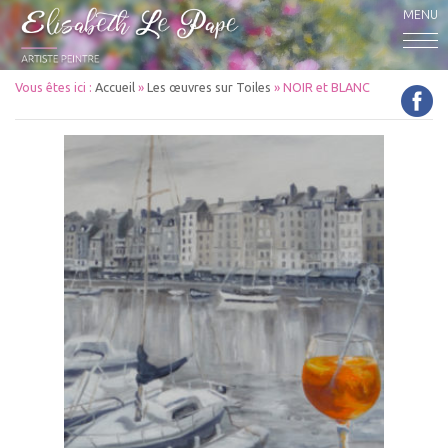
MENU
Vous êtes ici :
Accueil
»
Les œuvres sur Toiles
»
NOIR et BLANC